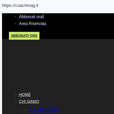
https://coachmag.it
Salta
Abbonati ora!
al
Area Riservata
contenuto
ABBONATI ORA
HOME
CHI SIAMO
LA RIVISTA