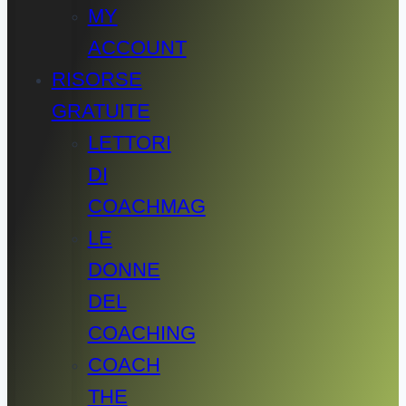
MY
ACCOUNT
RISORSE
GRATUITE
LETTORI
DI
COACHMAG
LE
DONNE
DEL
COACHING
COACH
THE