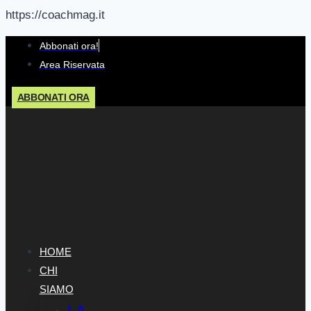
https://coachmag.it
Salta
Abbonati ora!
al
Area Riservata
contenuto
ABBONATI ORA
HOME
CHI
SIAMO
LA