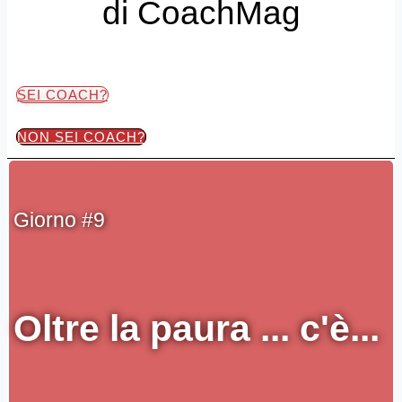
di CoachMag
SEI COACH?
NON SEI COACH?
Giorno #9
Oltre la paura ... c'è...