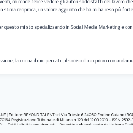
nti, mi rende felice vedere gli autori soddisfatti del lavoro che h
in stima reciproca, un valore aggiunto che ha mi ha reso più forte
r questo mi sto specializzando in Social Media Marketing e con a
assione, la cucina il mio peccato, il sorriso il mio primo comandam
NE | Editore:
BEYOND TALENT srl Via Trieste 6 24060 Endine Gaiano (BG)
270164
Registrazione Tribunale di Milano n. 123 del 12.03.2010 - ISSN: 2532
– Tutti i diritti sono riservati - Progetto web realizzato da
Unicorn Digi