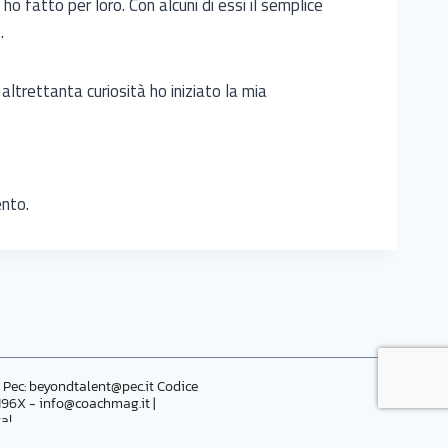
o fatto per loro. Con alcuni di essi il semplice
.
ltrettanta curiosità ho iniziato la mia
ento.
 Pec:
beyondtalent@pec.it
Codice
-196X -
info@coachmag.it
|
tal