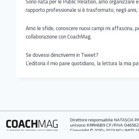
Sono nata per le Public Relation, amo organizzare eve
rapporto professionale si è trasformato, negli anni, 
Amo le sfide, conoscere nuovi campi mi affascina, pe
collaborazione con CoachMag.
Se dovessi descrivermi in Tweet?
L’editoria il mio pane quotidiano, la lettura la mia p
Direttore responsabile: NATASCIA PA
univoco: KRRH6B9 C:F./P.IVA 04656
Copyright © 2010-2023 NO LIMITS SRL 