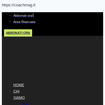
https://coachmag.it
Salta
Abbonati ora!
al
Area Riservata
contenuto
ABBONATI ORA
HOME
CHI
SIAMO
LA