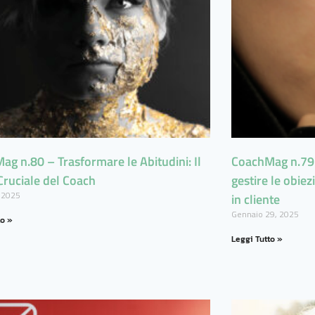
g n.80 – Trasformare le Abitudini: Il
CoachMag n.79 
Cruciale del Coach
gestire le obie
 2025
in cliente
Gennaio 29, 2025
to »
Leggi Tutto »