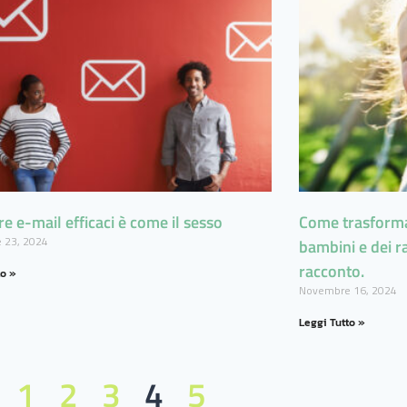
 e-mail efficaci è come il sesso
Come trasformar
 23, 2024
bambini e dei ra
racconto.
to »
Novembre 16, 2024
Leggi Tutto »
1
2
3
4
5