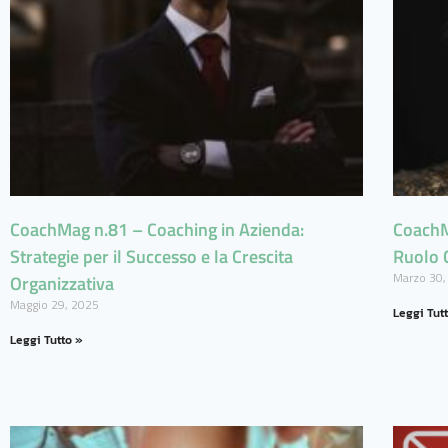
CoachMag n.81 – Coaching in Azienda:
CoachMa
Strategie per il Successo e la Crescita
Ruolo 
Marzo 30,
Organizzativa
Maggio 29, 2025
Leggi Tut
Leggi Tutto »