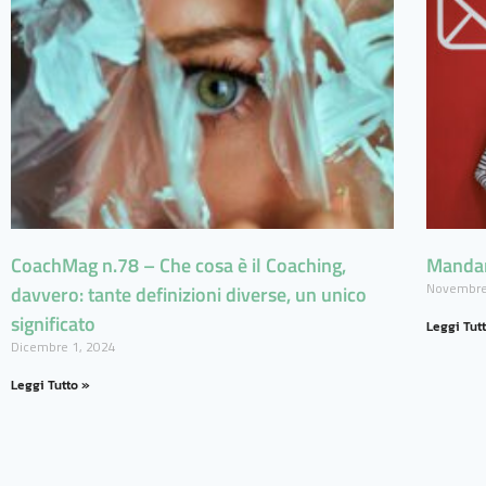
CoachMag n.78 – Che cosa è il Coaching,
Mandare
Novembre
davvero: tante definizioni diverse, un unico
significato
Leggi Tut
Dicembre 1, 2024
Leggi Tutto »