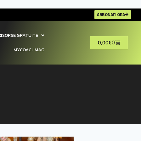
ABBONATI ORA
RISORSE GRATUITE
0,00
€
0
MYCOACHMAG