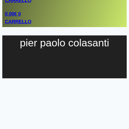
CARRELLO
0,00
€
0
CARRELLO
pier paolo colasanti