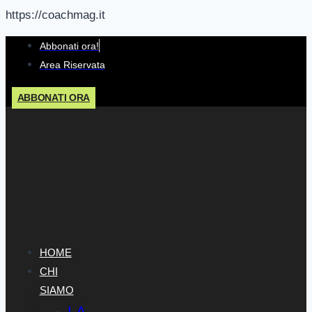
https://coachmag.it
Salta
Abbonati ora!
al
Area Riservata
contenuto
ABBONATI ORA
HOME
CHI
SIAMO
LA