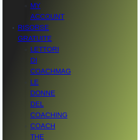
MY
ACCOUNT
RISORSE
GRATUITE
LETTORI
DI
COACHMAG
LE
DONNE
DEL
COACHING
COACH
THE