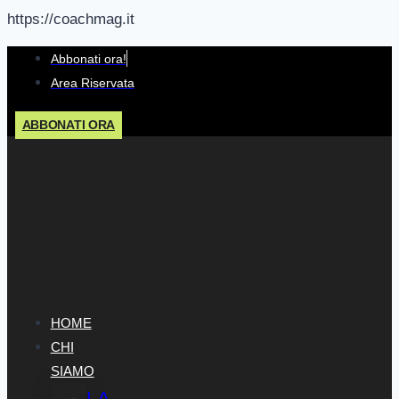
https://coachmag.it
Salta
Abbonati ora!
al
Area Riservata
contenuto
ABBONATI ORA
HOME
CHI
SIAMO
LA