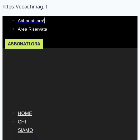
https://coachmag.it
Salta
Abbonati ora!
al
Area Riservata
contenuto
ABBONATI ORA
HOME
CHI
SIAMO
LA