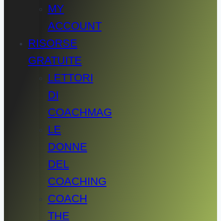
MY
ACCOUNT
RISORSE
GRATUITE
LETTORI
DI
COACHMAG
LE
DONNE
DEL
COACHING
COACH
THE