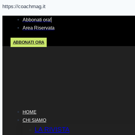
https://coachmag.it
Salta
Abbonati ora!
al
Area Riservata
contenuto
ABBONATI ORA
HOME
CHI SIAMO
LA RIVISTA