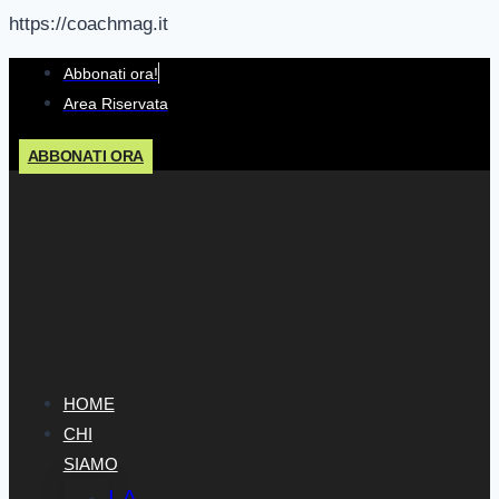
https://coachmag.it
Salta
Abbonati ora!
al
Area Riservata
contenuto
ABBONATI ORA
HOME
CHI
SIAMO
LA