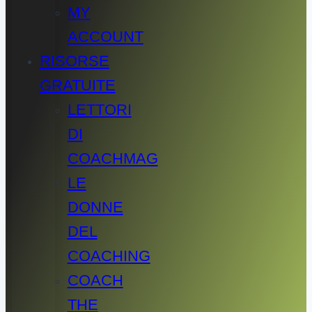
MY
ACCOUNT
RISORSE
GRATUITE
LETTORI
DI
COACHMAG
LE
DONNE
DEL
COACHING
COACH
THE