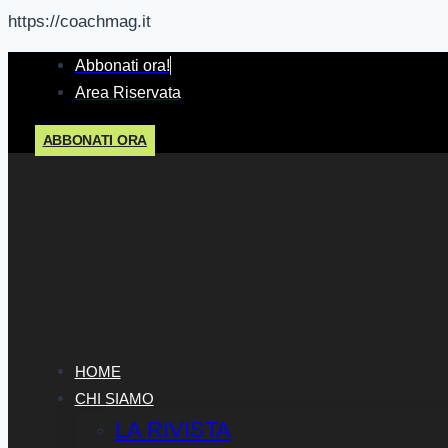
https://coachmag.it
Salta
Abbonati ora!
al
Area Riservata
contenuto
ABBONATI ORA
HOME
CHI SIAMO
LA RIVISTA