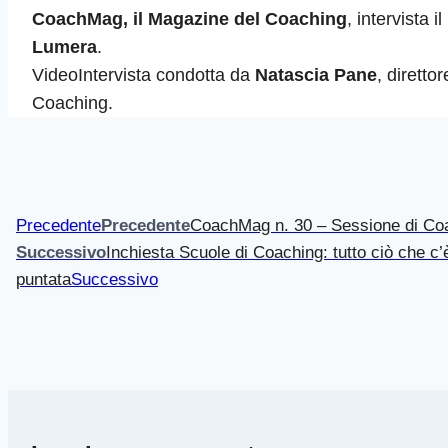
CoachMag, il Magazine del Coaching
, intervista 
Lumera
.
VideoIntervista condotta da
Natascia Pane
, dirett
Coaching.
Precedente
Precedente
CoachMag n. 30 – Sessione di Co
Successivo
Inchiesta Scuole di Coaching: tutto ciò che c
puntata
Successivo