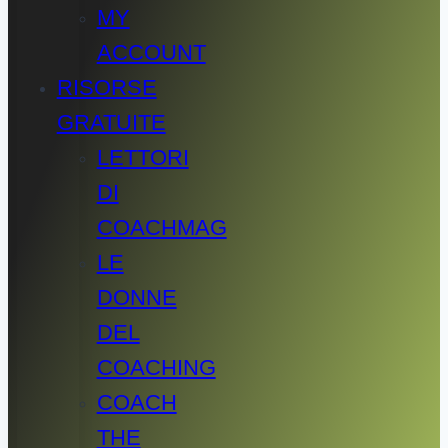
MY
ACCOUNT
RISORSE
GRATUITE
LETTORI
DI
COACHMAG
LE
DONNE
DEL
COACHING
COACH
THE