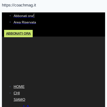
https://coachmag.it
Salta
Abbonati ora!
al
Area Riservata
contenuto
ABBONATI ORA
HOME
CHI
SIAMO
LA