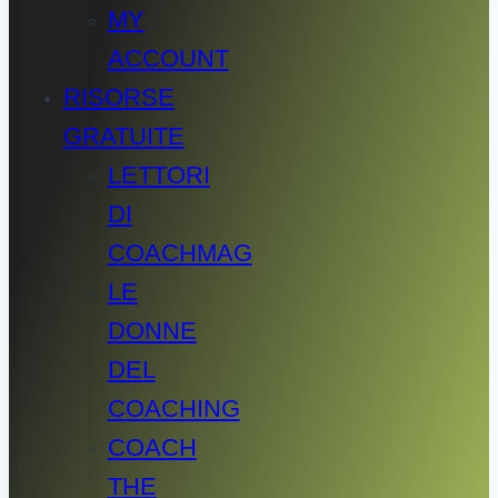
MY
ACCOUNT
RISORSE
GRATUITE
LETTORI
DI
COACHMAG
LE
DONNE
DEL
COACHING
COACH
THE