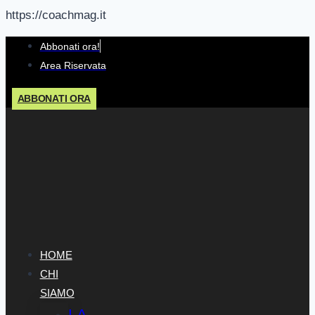
https://coachmag.it
Salta
Abbonati ora!
al
Area Riservata
contenuto
ABBONATI ORA
HOME
CHI
SIAMO
LA