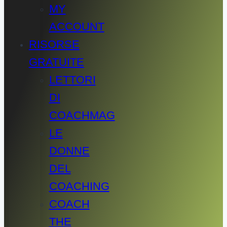
MY
ACCOUNT
RISORSE
GRATUITE
LETTORI
DI
COACHMAG
LE
DONNE
DEL
COACHING
COACH
THE