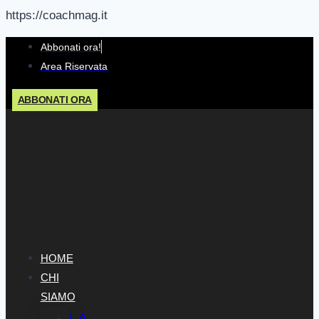
https://coachmag.it
Salta
Abbonati ora!
al
Area Riservata
contenuto
ABBONATI ORA
HOME
CHI
SIAMO
LA