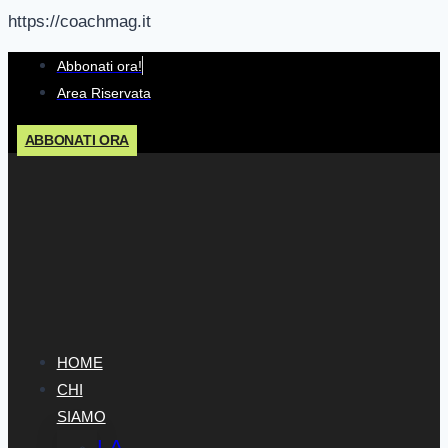
https://coachmag.it
Salta
Abbonati ora!
al
Area Riservata
contenuto
ABBONATI ORA
HOME
CHI
SIAMO
LA