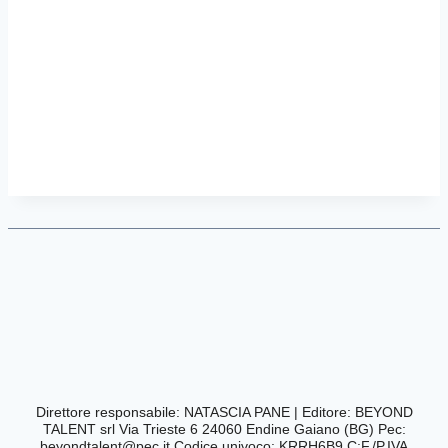
Direttore responsabile: NATASCIA PANE | Editore:
BEYOND
TALENT srl Via Trieste 6 24060 Endine Gaiano (BG) Pec:
beyondtalent@pec.it
Codice univoco: KRRH6B9 C:F./P.IVA