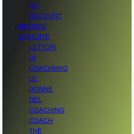
MY
ACCOUNT
RISORSE
GRATUITE
LETTORI
DI
COACHMAG
LE
DONNE
DEL
COACHING
COACH
THE