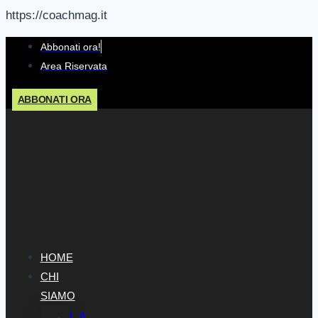
https://coachmag.it
Salta
Abbonati ora!
al
Area Riservata
contenuto
ABBONATI ORA
HOME
CHI
SIAMO
LA