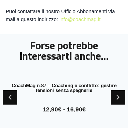
Puoi contattare il nostro Ufficio Abbonamenti via
mail a questo indirizzo:
info@coachmag.it
Forse potrebbe
interessarti anche...
– Coaching e conflitto: gestire
CoachMag n.86 – Bi
ioni senza spegnerle
le sessioni di Coac
12,90
€
-
16,90
€
12