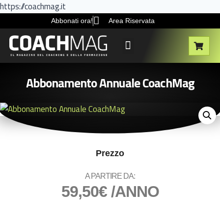
https://coachmag.it
Abbonati ora!
Area Riservata
RISORSE GRATUITE
Abbonamento Annuale CoachMag
Prezzo
A PARTIRE DA:
59,50
€
/ANNO