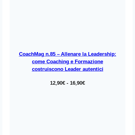
CoachMag n.85 – Allenare la Leadership:
come Coaching e Formazione
costruiscono Leader autentici
Fascia
12,90
€
-
16,90
€
di
prezzo:
da
12,90€
a
16,90€