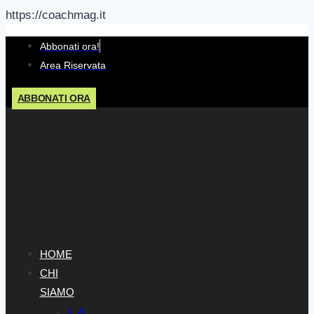
https://coachmag.it
Salta
Abbonati ora!
al
Area Riservata
contenuto
ABBONATI ORA
HOME
CHI
SIAMO
LA