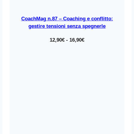
CoachMag n.87 – Coaching e conflitto:
gestire tensioni senza spegnerle
Fascia
12,90
€
-
16,90
€
di
prezzo:
da
12,90€
a
16,90€