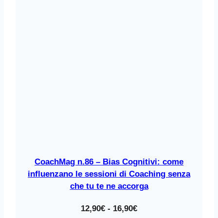
CoachMag n.86 – Bias Cognitivi: come
influenzano le sessioni di Coaching senza
che tu te ne accorga
Fascia
12,90
€
-
16,90
€