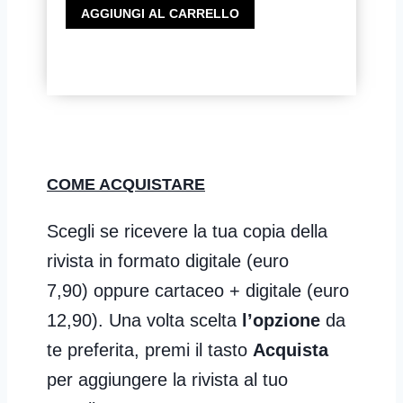
CoachMag
AGGIUNGI AL CARRELLO
n.
34
-
Come
si
diventa
Coach?
COME ACQUISTARE
quantità
Scegli se ricevere la tua copia della
rivista in formato digitale (euro
7,90) oppure cartaceo + digitale (euro
12,90). Una volta scelta
l’opzione
da
te preferita, premi il tasto
Acquista
per aggiungere la rivista al tuo