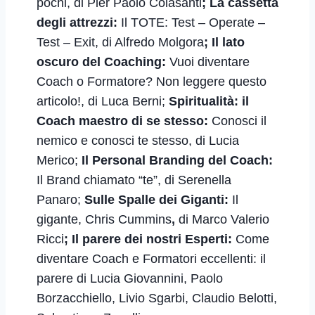
pochi,
di Pier Paolo Colasanti
; La cassetta
degli attrezzi:
Il TOTE: Test – Operate –
Test – Exit, di Alfredo Molgora
; Il lato
oscuro del Coaching:
Vuoi diventare
Coach o Formatore? Non leggere questo
articolo!, di Luca Berni;
Spiritualità: il
Coach maestro di se stesso:
Conosci il
nemico e conosci te stesso, di Lucia
Merico;
Il Personal Branding del Coach:
Il Brand chiamato “te”, di Serenella
Panaro;
Sulle Spalle dei Giganti:
Il
gigante, Chris Cummins
,
di Marco Valerio
Ricci
; Il parere dei nostri Esperti:
Come
diventare Coach e Formatori eccellenti: il
parere di Lucia Giovannini, Paolo
Borzacchiello, Livio Sgarbi, Claudio Belotti,