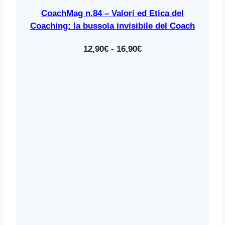
CoachMag n.84 – Valori ed Etica del
Coaching: la bussola invisibile del Coach
Fascia
12,90
€
-
16,90
€
di
prezzo:
da
12,90€
a
16,90€