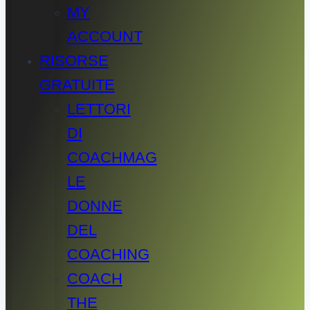
MY
ACCOUNT
RISORSE
GRATUITE
LETTORI
DI
COACHMAG
LE
DONNE
DEL
COACHING
COACH
THE