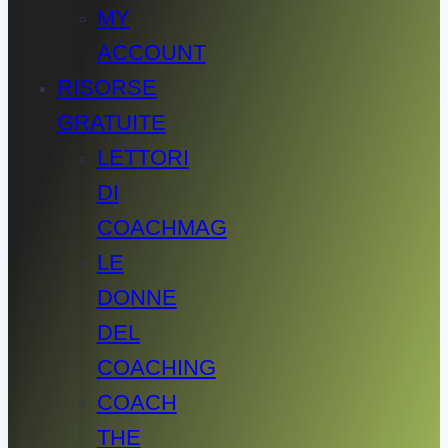
MY
ACCOUNT
RISORSE
GRATUITE
LETTORI
DI
COACHMAG
LE
DONNE
DEL
COACHING
COACH
THE