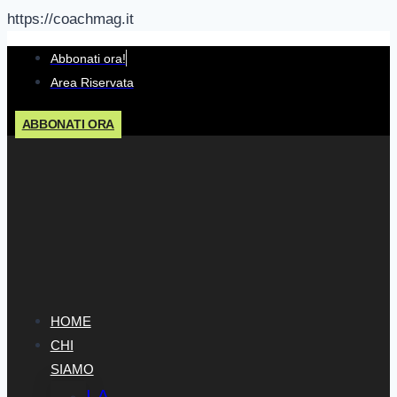
https://coachmag.it
Salta
Abbonati ora!
al
Area Riservata
contenuto
ABBONATI ORA
HOME
CHI
SIAMO
LA