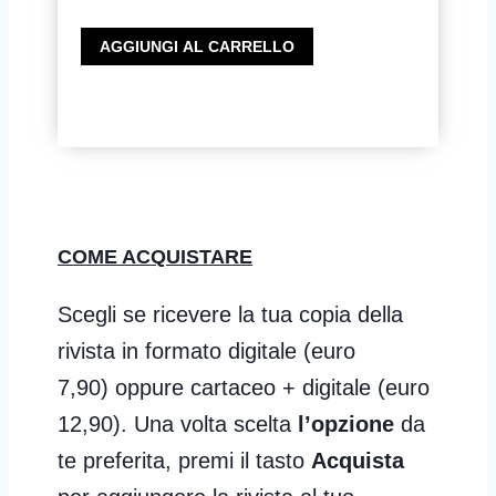
CoachMag
AGGIUNGI AL CARRELLO
n.39
-
Perchè
diventare
Coach
e
Formatore
COME ACQUISTARE
quantità
Scegli se ricevere la tua copia della
rivista in formato digitale (euro
7,90) oppure cartaceo + digitale (euro
12,90). Una volta scelta
l’opzione
da
te preferita, premi il tasto
Acquista