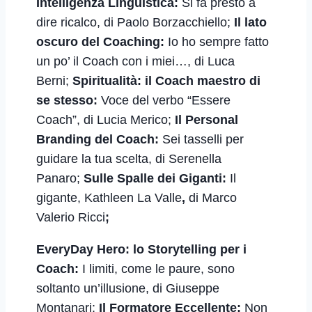
Intelligenza Linguistica:
Si fa presto a
dire ricalco, di Paolo Borzacchiello;
Il lato
oscuro del Coaching:
Io ho sempre fatto
un po’ il Coach con i miei…, di Luca
Berni;
Spiritualità: il Coach maestro di
se stesso:
Voce del verbo “Essere
Coach”, di Lucia Merico;
Il Personal
Branding del Coach:
Sei tasselli per
guidare la tua scelta, di Serenella
Panaro;
Sulle Spalle dei Giganti:
Il
gigante, Kathleen La Valle
,
di Marco
Valerio Ricci
;
EveryDay Hero: lo Storytelling per i
Coach:
I limiti, come le paure, sono
soltanto un’illusione, di Giuseppe
Montanari;
Il Formatore Eccellente:
Non