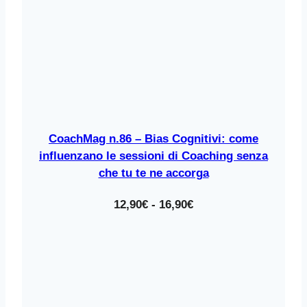
CoachMag n.86 – Bias Cognitivi: come
influenzano le sessioni di Coaching senza
che tu te ne accorga
Fascia
12,90
€
-
16,90
€
di
prezzo:
da
12,90€
a