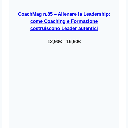
CoachMag n.85 – Allenare la Leadership:
come Coaching e Formazione
costruiscono Leader autentici
Fascia
12,90
€
-
16,90
€
di
prezzo:
da
12,90€
a
16,90€