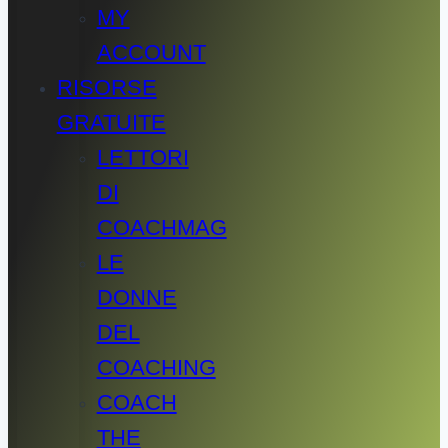
MY
ACCOUNT
RISORSE
GRATUITE
LETTORI
DI
COACHMAG
LE
DONNE
DEL
COACHING
COACH
THE