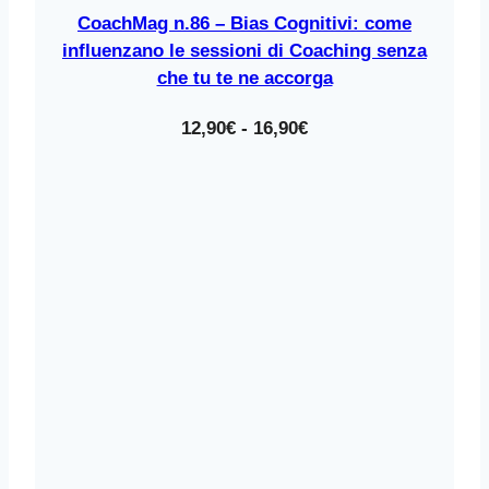
CoachMag n.86 – Bias Cognitivi: come
influenzano le sessioni di Coaching senza
che tu te ne accorga
Fascia
12,90
€
-
16,90
€
di
prezzo:
da
12,90€
a
16,90€