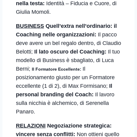
nella testa:
Identità – Fiducia e Cuore
,
di
Giulia Momoli.
BUSINESS
Quell’extra nell’ordinario: il
Coaching nelle organizzazioni:
Il pacco
deve avere un bel regalo dentro
, di Claudio
Belotti;
Il lato oscuro del Coaching:
Il tuo
modello di Business è sbagliato
, di Luca
Berni;
Il
Il Formatore Eccellente:
posizionamento giusto per un Formatore
eccellente (1 di 2)
, di Max Formisano;
Il
personal branding del Coach:
Il lavoro
sulla nicchia è alchemico
, di Serenella
Panaro.
RELAZIONI
Negoziazione strategica:
vincere senza conflitti:
Non ottieni quello