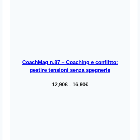
CoachMag n.87 – Coaching e conflitto:
gestire tensioni senza spegnerle
Fascia
12,90
€
-
16,90
€
di
prezzo:
da
12,90€
a
16,90€