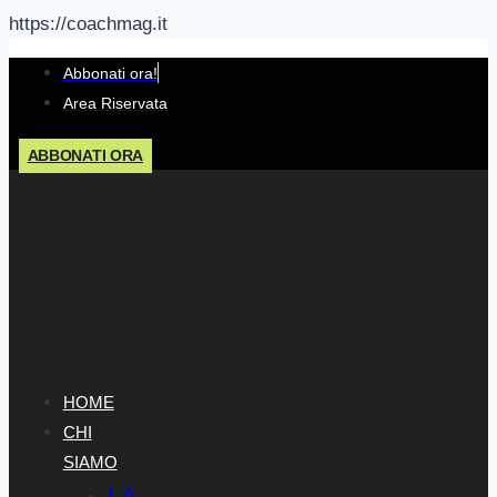
https://coachmag.it
Salta
Abbonati ora!
al
Area Riservata
contenuto
ABBONATI ORA
HOME
CHI
SIAMO
LA