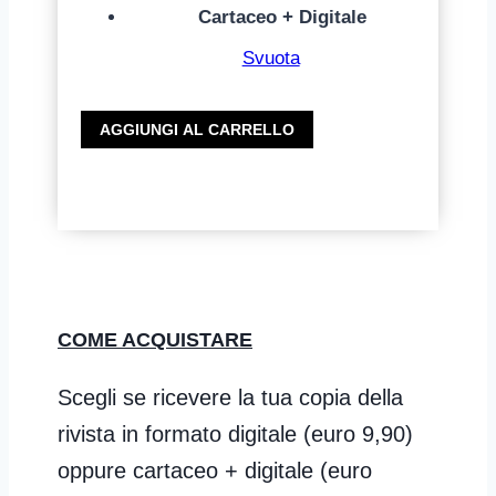
Cartaceo + Digitale
Svuota
CoachMag
AGGIUNGI AL CARRELLO
n.53
-
Come
posizionarti
sul
mercato
come
COME ACQUISTARE
Coach
e
Scegli se ricevere la tua copia della
Formatore
rivista in formato digitale (euro 9,90)
quantità
oppure cartaceo + digitale (euro