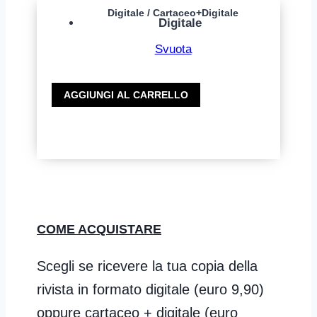
Digitale / Cartaceo+Digitale
Digitale
Svuota
CoachMag
AGGIUNGI AL CARRELLO
n.60
-
Come
riconoscere
e
superare
gli
COME ACQUISTARE
autosabotaggi
quantità
Scegli se ricevere la tua copia della
rivista in formato digitale (euro 9,90)
oppure cartaceo + digitale (euro