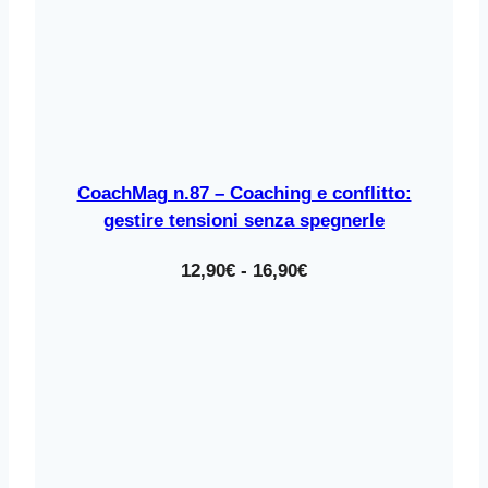
CoachMag n.87 – Coaching e conflitto:
gestire tensioni senza spegnerle
Fascia
12,90
€
-
16,90
€
di
prezzo:
da
12,90€
a
16,90€