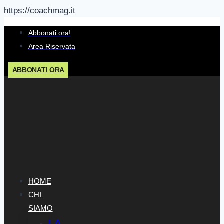
https://coachmag.it
Salta
Abbonati ora!
al
Area Riservata
contenuto
ABBONATI ORA
HOME
CHI
SIAMO
LA