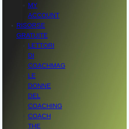
MY
ACCOUNT
RISORSE
GRATUITE
LETTORI
DI
COACHMAG
LE
DONNE
DEL
COACHING
COACH
THE