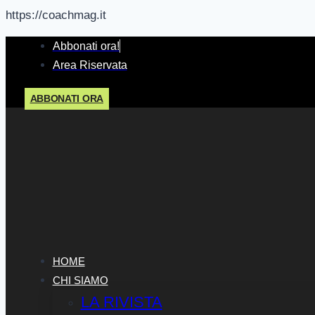
https://coachmag.it
Salta
Abbonati ora!
al
Area Riservata
contenuto
ABBONATI ORA
HOME
CHI SIAMO
LA RIVISTA