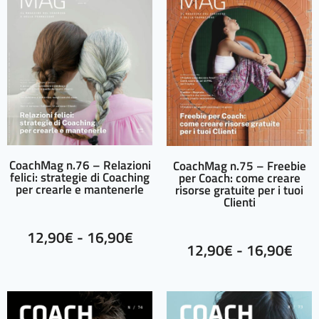
CoachMag n.76 – Relazioni
CoachMag n.75 – Freebie
felici: strategie di Coaching
per Coach: come creare
per crearle e mantenerle
risorse gratuite per i tuoi
Clienti
12,90
€
-
16,90
€
12,90
€
-
16,90
€