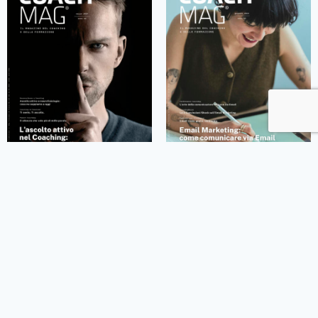
CoachMag n.74 – L’ascolto
CoachMag n.73 – Email
attivo nel Coaching: cos’è e
Marketing: come
come allenarlo
comunicare via Email con i
tuoi clienti di Coaching
12,90
€
-
16,90
€
12,90
€
-
16,90
€