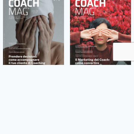
CoachMag n.72 – Prendere
CoachMag n.71 – Il
decisioni: come
Marketing del Coach: come
accompagnare il tuo cliente
convertire un Contatto in
di Coaching a farlo al meglio
Cliente
12,90
€
-
16,90
€
12,90
€
-
16,90
€