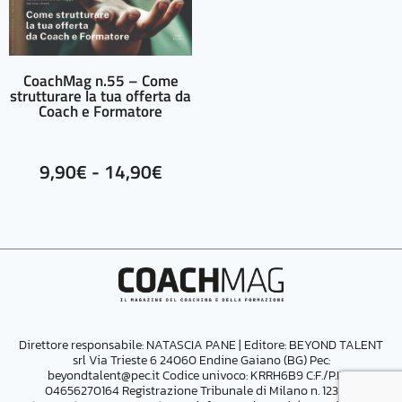
CoachMag n.55 – Come
strutturare la tua offerta da
Coach e Formatore
9,90
€
-
14,90
€
Direttore responsabile: NATASCIA PANE | Editore:
BEYOND TALENT
srl Via Trieste 6 24060 Endine Gaiano (BG) Pec:
beyondtalent@pec.it
Codice univoco: KRRH6B9 C:F./P.IVA
04656270164
Registrazione Tribunale di Milano n. 123 del