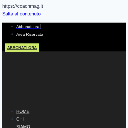
https://coachmag.it
Salta al contenuto
Abbonati ora!
Area Riservata
ABBONATI ORA
HOME
CHI
SIAMO