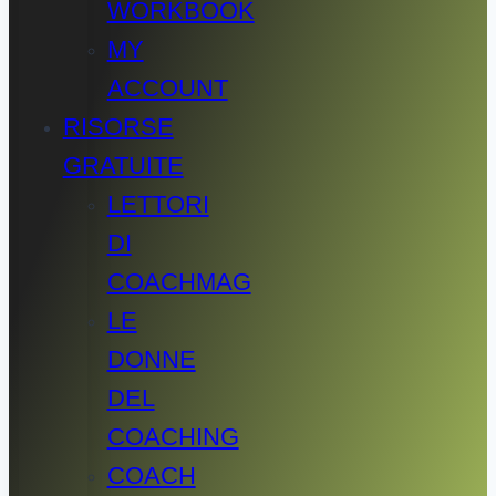
WORKBOOK
MY
ACCOUNT
RISORSE
GRATUITE
LETTORI
DI
COACHMAG
LE
DONNE
DEL
COACHING
COACH