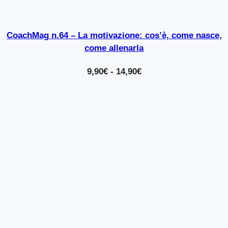
CoachMag n.64 – La motivazione: cos’è, come nasce,
come allenarla
Fascia
9,90
€
-
14,90
€
di
prezzo:
da
9,90€
a
14,90€