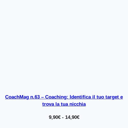
CoachMag n.63 – Coaching: Identifica il tuo target e
trova la tua nicchia
Fascia
9,90
€
-
14,90
€
di