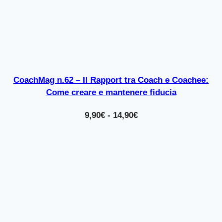
CoachMag n.62 – Il Rapport tra Coach e Coachee:
Come creare e mantenere fiducia
Fascia
9,90
€
-
14,90
€
di
prezzo:
da
9,90€
a
14,90€