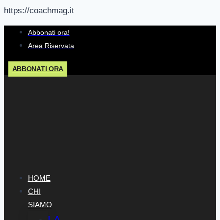
https://coachmag.it
Salta
Abbonati ora!
al
Area Riservata
contenuto
ABBONATI ORA
HOME
CHI
SIAMO
LA