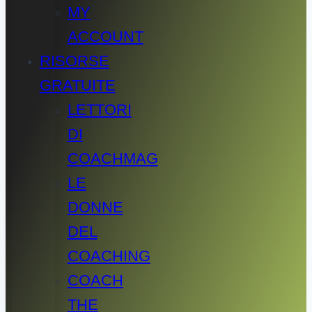
MY
ACCOUNT
RISORSE
GRATUITE
LETTORI
DI
COACHMAG
LE
DONNE
DEL
COACHING
COACH
THE