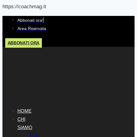
https://coachmag.it
Salta
Abbonati ora!
al
Area Riservata
contenuto
ABBONATI ORA
HOME
CHI
SIAMO
LA