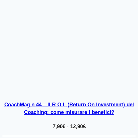
CoachMag n.44 – Il R.O.I. (Return On Investment) del
Coaching: come misurare i benefici?
Fascia
7,90
€
-
12,90
€
di