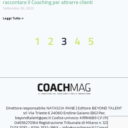
raccontare il Coaching per attrarre clienti
Settembre 29, 2025
Leggi Tutto »
1
2
3
4
5
Direttore responsabile: NATASCIA PANE | Editore:
BEYOND TALENT
srl Via Trieste 6 24060 Endine Gaiano (BG) Pec:
beyondtalent@pec.it
Codice univoco: KRRH6B9 C:F./P.IVA
04656270164
Registrazione Tribunale di Milano n. 123 del
12.03.2010 - ISSN: 2532-196X -
info@coachmag.it
| Copyright ©