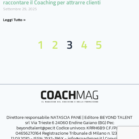
raccontare il Coaching per attrarre clienti
Settembre 29, 2025
Leggi Tutto »
1
2
3
4
5
Direttore responsabile: NATASCIA PANE | Editore:
BEYOND TALENT
srl Via Trieste 6 24060 Endine Gaiano (BG) Pec:
beyondtalent@pec.it
Codice univoco: KRRH6B9 C:F./P.IVA
04656270164
Registrazione Tribunale di Milano n. 123 del
12.03.2010 - ISSN: 2532-196X -
info@coachmag.it
| Copyright ©