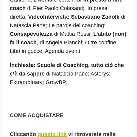
coach
di Pier Paolo Colasanti; In presa
diretta:
VideoIntervista: Sebastiano Zanolli
di
Natascia Pane; Le parole del coaching:
Consapevolezza
di Mattia Rossi;
L’abito (non)
fa il coach
, di Angela Bianchi; Oltre confine;
Libri in gocce; Agenda eventi
Inchieste:
Scuole di Coaching, tutto ciò che
c’è da sapere
di Natascia Pane: Asterys;
Extraordinary; GrowBP.
COME ACQUISTARE
Cliccando
questo link
vi ritroverete nella