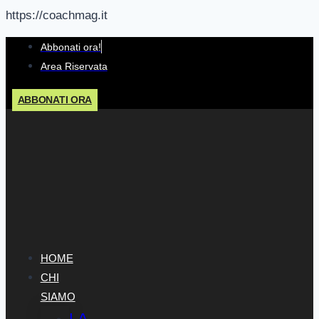
https://coachmag.it
Salta
Abbonati ora!
al
Area Riservata
contenuto
ABBONATI ORA
HOME
CHI
SIAMO
LA