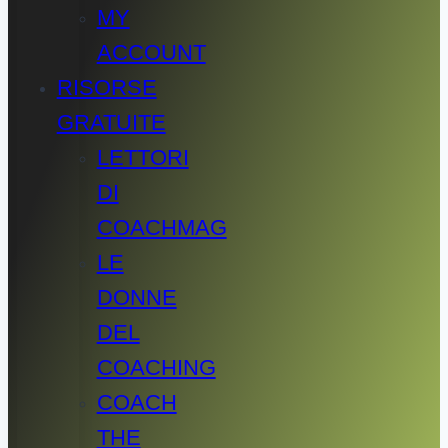
MY
ACCOUNT
RISORSE
GRATUITE
LETTORI
DI
COACHMAG
LE
DONNE
DEL
COACHING
COACH
THE