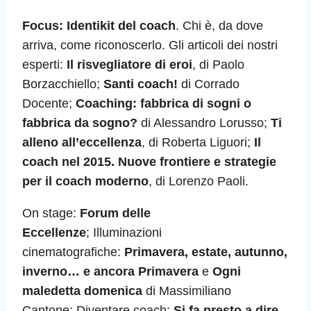
Focus: Identikit del coach
. Chi è, da dove
arriva, come riconoscerlo. Gli articoli dei nostri
esperti:
Il risvegliatore di eroi
, di Paolo
Borzacchiello;
Santi coach!
di Corrado
Docente;
Coaching: fabbrica di sogni o
fabbrica da sogno?
di Alessandro Lorusso;
Ti
alleno all’eccellenza
, di Roberta Liguori;
Il
coach nel 2015. Nuove frontiere e strategie
per il coach moderno
, di Lorenzo Paoli.
On stage:
Forum delle
Eccellenze
; Illuminazioni
cinematografiche:
Primavera, estate, autunno,
inverno… e ancora Primavera
e
Ogni
maledetta domenica
di Massimiliano
Cantone; Diventare coach:
Si fa presto a dire