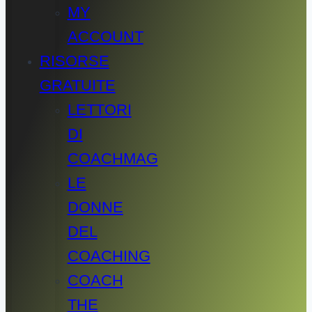
MY
ACCOUNT
RISORSE
GRATUITE
LETTORI
DI
COACHMAG
LE
DONNE
DEL
COACHING
COACH
THE