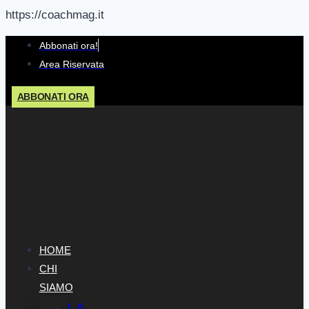
https://coachmag.it
Salta
Abbonati ora!
al
Area Riservata
contenuto
ABBONATI ORA
HOME
CHI
SIAMO
LA