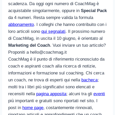
scadenza. Da oggi ogni numero di CoachMag è
acquistabile singolarmente, oppure in
Special Pack
da 4 numeri. Resta sempre valida la formula
abbonamento
. I colleghi che hanno contribuito con i
loro articoli sono
qui segnalati
. Il prossimo numero
di CoachMag, in uscita il 10 giugno, è orientato al
Marketing del Coach
. Vuoi inviare un tuo articolo?
Proponiti a
hello@coachmag.it
CoachMag è il punto di riferimento riconosciuto da
coach e aspiranti coach alla ricerca di notizie,
informazioni e formazione sul coaching. Chi cerca
un coach, ne trova di esperti qui nella
bacheca
;
molti tra i libri più significativi sono elencati e
recensiti nella
pagina apposita
; alcuni tra gli
eventi
più importanti e gratuiti sono riportati nel sito. I
post in
home page
, costantemente rinnovati,
riportano articoli e approfondimenti che un coach