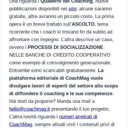
Una riguarda i
Quaderni del Coaching
, nuove
pubblicazioni disponibili nel
sito
: alcune saranno
gratuite, altre avranno un piccolo costo. La prima
opera è un breve trattato sull’
ASCOLTO
, tema
ricorrente che i coach si trovano fin da subito ad
affrontare con impegno. L’altra descrive un caso,
ovvero i
PROCESSI DI SOCIALIZZAZIONE
NELLE BANCHE DI CREDITO COOPERATIVO
come esempio di coinvolgimento generazionale.
Entrambe sono scaricabili gratuitamente.
La
piattaforma editoriale di CoachMag vuole
divulgare lavori di esperti del settore allo scopo
di diffondere il coaching e le sue competenze
.
Hai testi da proporre? Manda una mail a
hello@coachmag.it
presentando il tuo progetto.
L’altra novità riguarda i
numeri arretrati di
CoachMag
, sempre attuali visti i contenuti privi di