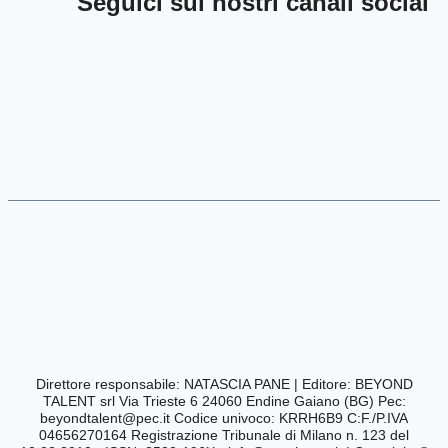
Seguici sui nostri canali social
Direttore responsabile: NATASCIA PANE | Editore:
BEYOND
TALENT srl Via Trieste 6 24060 Endine Gaiano (BG) Pec:
beyondtalent@pec.it
Codice univoco: KRRH6B9 C:F./P.IVA
04656270164
Registrazione Tribunale di Milano n. 123 del