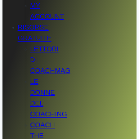
MY
ACCOUNT
RISORSE
GRATUITE
LETTORI
DI
COACHMAG
LE
DONNE
DEL
COACHING
COACH
THE