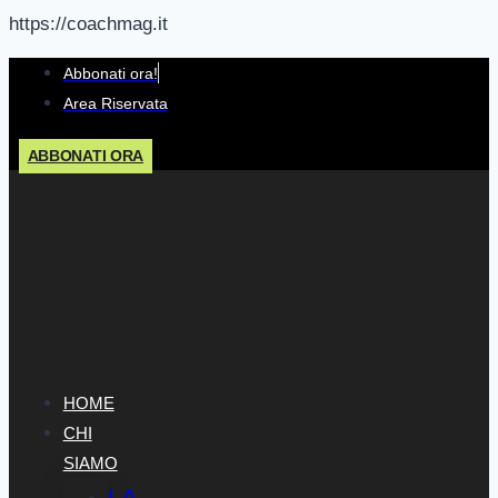
https://coachmag.it
Salta
Abbonati ora!
al
Area Riservata
contenuto
ABBONATI ORA
HOME
CHI
SIAMO
LA