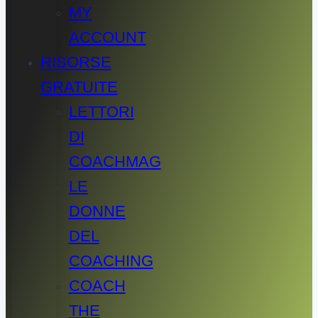
MY
ACCOUNT
RISORSE
GRATUITE
LETTORI
DI
COACHMAG
LE
DONNE
DEL
COACHING
COACH
THE