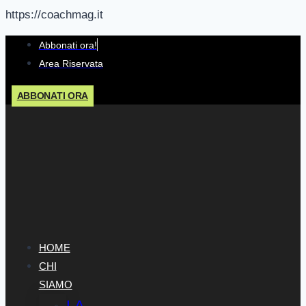
https://coachmag.it
Salta
Abbonati ora!
al
Area Riservata
contenuto
ABBONATI ORA
HOME
CHI
SIAMO
LA