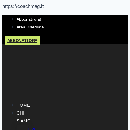
https://coachmag.it
Salta
Abbonati ora!
al
Area Riservata
contenuto
ABBONATI ORA
HOME
CHI
SIAMO
LA