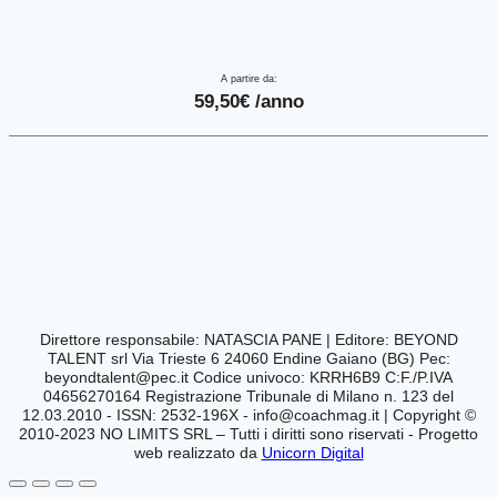
A partire da:
59,50
€
/anno
Direttore responsabile: NATASCIA PANE | Editore:
BEYOND
TALENT srl Via Trieste 6 24060 Endine Gaiano (BG) Pec:
beyondtalent@pec.it
Codice univoco: KRRH6B9 C:F./P.IVA
04656270164
Registrazione Tribunale di Milano n. 123 del
12.03.2010 - ISSN: 2532-196X -
info@coachmag.it
| Copyright ©
2010-2023 NO LIMITS SRL – Tutti i diritti sono riservati - Progetto
web realizzato da
Unicorn Digital