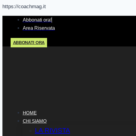
https://coachmag.it
Salta
Abbonati ora!
al
Area Riservata
contenuto
ABBONATI ORA
HOME
CHI SIAMO
LA RIVISTA