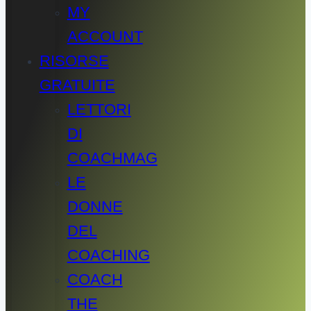
MY
ACCOUNT
RISORSE
GRATUITE
LETTORI
DI
COACHMAG
LE
DONNE
DEL
COACHING
COACH
THE