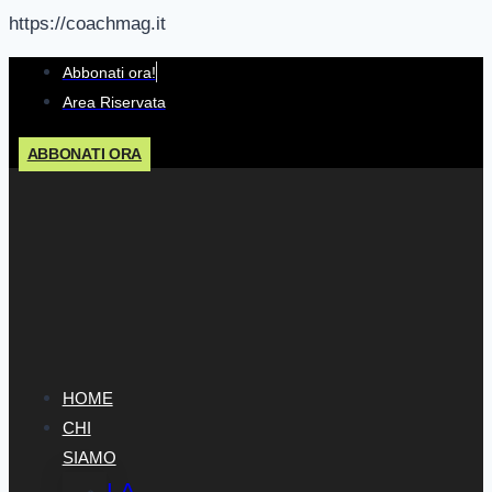
https://coachmag.it
Salta
Abbonati ora!
al
Area Riservata
contenuto
ABBONATI ORA
HOME
CHI
SIAMO
LA