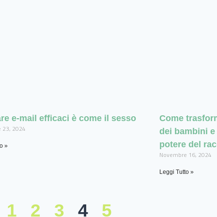
e e-mail efficaci è come il sesso
Come trasform
 23, 2024
dei bambini e 
potere del ra
o »
Novembre 16, 2024
Leggi Tutto »
1
2
3
4
5