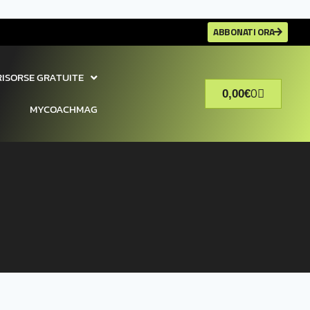
ABBONATI ORA
RISORSE GRATUITE
0
0,00
€
MYCOACHMAG