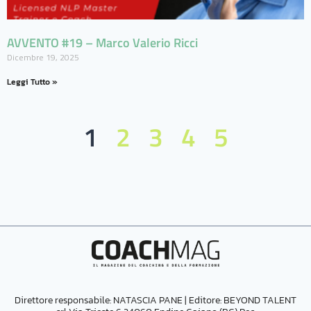
AVVENTO #19 – Marco Valerio Ricci
Dicembre 19, 2025
Leggi Tutto »
1
2
3
4
5
Direttore responsabile: NATASCIA PANE | Editore:
BEYOND TALENT