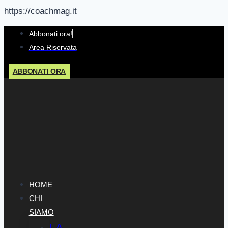
https://coachmag.it
Salta
Abbonati ora!
al
Area Riservata
contenuto
ABBONATI ORA
HOME
CHI
SIAMO
LA