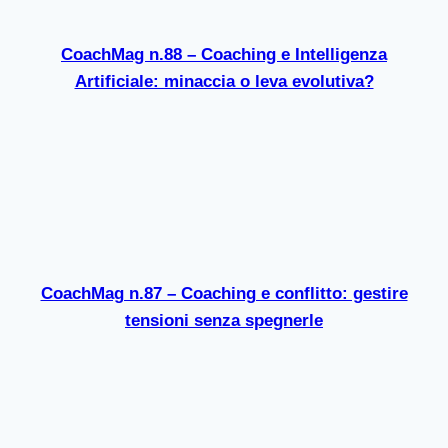
CoachMag n.88 – Coaching e Intelligenza
Artificiale: minaccia o leva evolutiva?
CoachMag n.87 – Coaching e conflitto: gestire
tensioni senza spegnerle