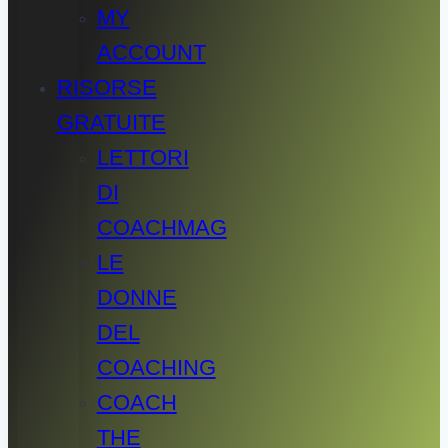
MY
ACCOUNT
RISORSE
GRATUITE
LETTORI
DI
COACHMAG
LE
DONNE
DEL
COACHING
COACH
THE