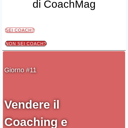
di CoachMag
SEI COACH?
NON SEI COACH?
Giorno #11
Vendere il
Coaching e