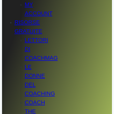
MY
ACCOUNT
RISORSE
GRATUITE
LETTORI
DI
COACHMAG
LE
DONNE
DEL
COACHING
COACH
THE