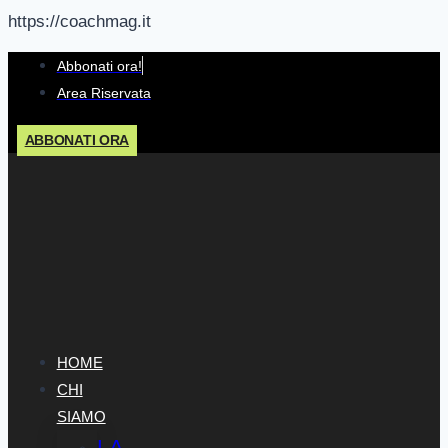
https://coachmag.it
Salta
Abbonati ora!
al
Area Riservata
contenuto
ABBONATI ORA
HOME
CHI
SIAMO
LA